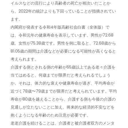
イルスなどの流行により高齢者の死亡が相次いだことか
ら、2022年の統計よりも下回っていることが指摘されてい
ます。
内閣府が発表する令和4年版高齢社会白書（全体版）で
は、令和元年の健康寿命を表示しています。男性が72.68
歳、女性が75.38歳です。男性を例に取ると、72.68歳から
81.05歳の期間は介護などが必要になる可能性が高くなると
考えられます。
介護する側とされる側の年齢が65歳以上である老々介護を
当てはめると、何歳までが限界だと考えられるでしょう
か。それは、体力的な衰えや健康寿命が過ぎ、平均寿命が
近づく78歳〜79歳までが限界だと考えられています。平均
寿命が80歳を越えることから、介護する側も今後の介護の
見通しが立たないことに加え、将来的な経済的不安などを
抱くようになる年齢のため注意が必要です。
老老介護を続けることは、介護者と被介護者双方のメンタ