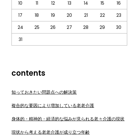
10
11
12
13
14
15
16
17
18
19
20
21
22
23
24
25
26
27
28
29
30
31
contents
知っておきたい問題点への解決策
複合的な要因により増加している老老介護
身体的・精神的・経済的な悩みが見られる老々介護の現状
現状から考える老老介護が成り立つ年齢