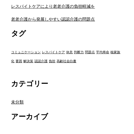
レスパイトケアにより老老介護の負担軽減を
老老介護から発展しやすい認認介護の問題点
タグ
コミュニケーション
レスパイトケア
休息
判断力
問題点
平均寿命
核家族
化
要因
解決策
認認介護
負担
高齢社会白書
カテゴリー
未分類
アーカイブ