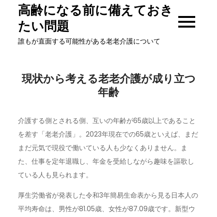
Skip
高齢になる前に備えておき
to
たい問題
content
誰もが直面する可能性がある老老介護について
現状から考える老老介護が成り立つ
年齢
介護する側とされる側、互いの年齢が65歳以上であること
を差す「老老介護」。2023年現在での65歳といえば、まだ
まだ元気で現役で働いている人も少なくありません。ま
た、仕事を定年退職し、年金を受給しながら趣味を謳歌し
ている人も見られます。
厚生労働省が発表した令和3年簡易生命表から見る日本人の
平均寿命は、男性が81.05歳、女性が87.09歳です。新型ウ