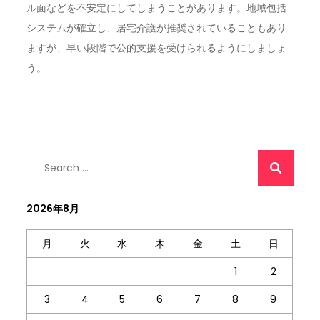
ル面などを不安定にしてしまうことがあります。地域包括
システムが確立し、居宅介護が推奨されていることもあり
ますが、早い段階で公的支援を受けられるようにしましょ
う。
Search
for:
2026年8月
月
火
水
木
金
土
日
1
2
3
4
5
6
7
8
9